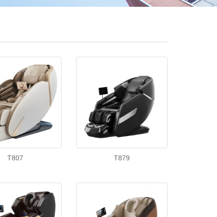
T807
T879