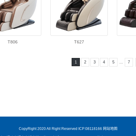
T806
T627
...
1
2
3
4
5
7
CopyRight 2020 All Right Reserved ICP:08118166
网站地图